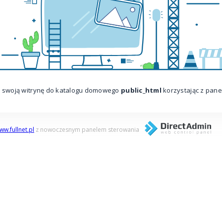
lij swoją witrynę do katalogu domowego
public_html
korzystając z pane
ww.fullnet.pl
z nowoczesnym panelem sterowania